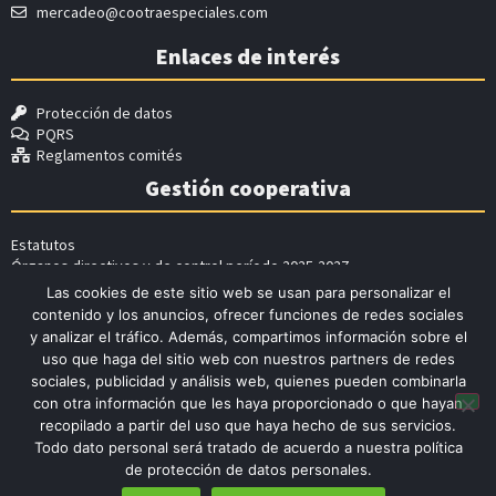
mercadeo@cootraespeciales.com
Enlaces de interés
Protección de datos
PQRS
Reglamentos comités
Gestión cooperativa
Estatutos
Órganos directivos y de control período 2025-2027
Actualización Decreto 2150 de 2017
Las cookies de este sitio web se usan para personalizar el
Vigilados
contenido y los anuncios, ofrecer funciones de redes sociales
y analizar el tráfico. Además, compartimos información sobre el
uso que haga del sitio web con nuestros partners de redes
sociales, publicidad y análisis web, quienes pueden combinarla
con otra información que les haya proporcionado o que hayan
recopilado a partir del uso que haya hecho de sus servicios.
Todo dato personal será tratado de acuerdo a nuestra política
©Todos los derechos reservados
Cotraespeciales
2026 |
de protección de datos personales.
Diseñado por
ANDA AGENCIA